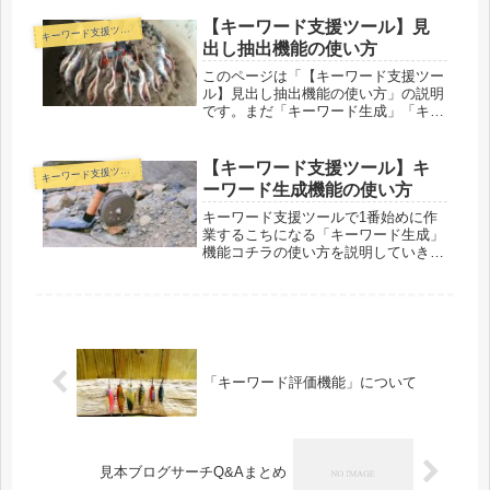
定当ツールは、Chromeというブラウ
ザを操作してデータを抽出します...
【キーワード支援ツール】見
キ
ーワード支援ツール
出し抽出機能の使い方
このページは「【キーワード支援ツー
ル】見出し抽出機能の使い方」の説明
です。まだ「キーワード生成」「キー
ワード評価」のページを見ていない方
は、そちらを先に見ることをお勧めし
ます。「見出し抽出」機能は評価した
【キーワード支援ツール】キ
キ
ーワード支援ツール
キーワードを実際にサイト検索するよ
ーワード生成機能の使い方
り...
キーワード支援ツールで1番始めに作
業するこちになる「キーワード生成」
機能コチラの使い方を説明していきま
す。とはいってもとても簡単なんです
けどね（笑）キーワード支援ツール
「キーワード生成」機能の使い方まず
はツールを開いて、「キーワード生
成」シ...
「キーワード評価機能」について
見本ブログサーチQ&Aまとめ