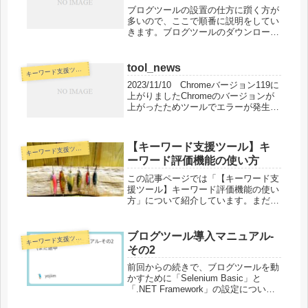
ブログツールの設置の仕方に躓く方が
多いので、ここで順番に説明をしてい
きます。ブログツールのダウンロード
から設置まずは下記URLからブログツ
ールをダウンロードしてください。パ
スワードは毎号メルマガ下部に記載さ
tool_news
キ
ーワード支援ツール
れています。ダウンロードが完了す
2023/11/10 Chromeバージョン119に
る...
上がりましたChromeのバージョンが
上がったためツールでエラーが発生し
たかと思います。コチラのサイトよ
り、119のChromeドライバーをDLし
ていただき、開いたフォルダの中に
【キーワード支援ツール】キ
キ
ーワード支援ツール
「chro...
ーワード評価機能の使い方
この記事ページでは「【キーワード支
援ツール】キーワード評価機能の使い
方」について紹介しています。まだ
「【キーワード支援ツール】キーワー
ド生成機能の使い方」を見ていない方
はそちらから読むことをお勧めしま
ブログツール導入マニュアル-
キ
ーワード支援ツール
す。キーワード生成ツールでキーワー
その2
ドをた...
前回からの続きで、ブログツールを動
かすために「Selenium Basic」と
「.NET Framework」の設定について
説明します。「Selenium Basic」の設