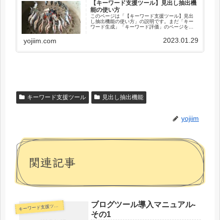
【キーワード支援ツール】見出し抽出機
能の使い方
このページは「【キーワード支援ツール】見出
し抽出機能の使い方」の説明です。まだ「キー
ワード生成」「キーワード評価」のページを見
ていない方は、そちらを先に見ることをお勧め
します。「見出し抽出」機能は評価したキーワ
2023.01.29
yojiim.com
ードを実際にサイト検索するより...
キーワード支援ツール
見出し抽出機能
yojiim
関連記事
ブログツール導入マニュアル-
キ
ーワード支援ツール
その1